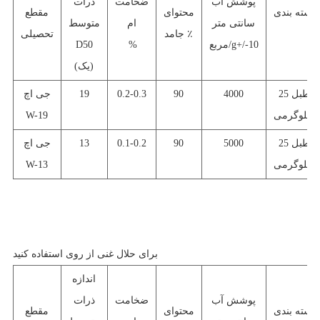
پوشش آب
ضخامت
ذرات
بسته بندی
محتوای
مقطع
سانتی متر
ام
متوسط
جامد ٪
تحصیلی
مربع/g+/-10
%
D50
(یک)
طبل 25
4000
90
0.2-0.3
19
جی اچ
کیلوگرمی
W-19
طبل 25
5000
90
0.1-0.2
3
1
جی اچ
کیلوگرمی
W-13
برای حلال غنی از روی استفاده کنید
اندازه
پوشش آب
ضخامت
ذرات
بسته بندی
محتوای
مقطع