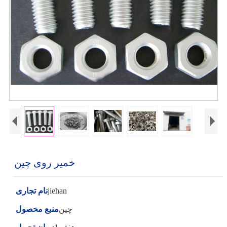
خمیر روی چین
jiehan
نام تجاری
چین
منبع محصول