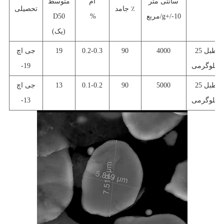
سانتی متر
ام
متوسط
جامد ٪
تحصیلی
مربع/g+/-10
%
D50
(یک)
طبل 25
4000
90
0.2-0.3
19
جی اچ
کیلوگرمی
-19
طبل 25
5000
90
0.1-0.2
3
1
جی اچ
کیلوگرمی
-13