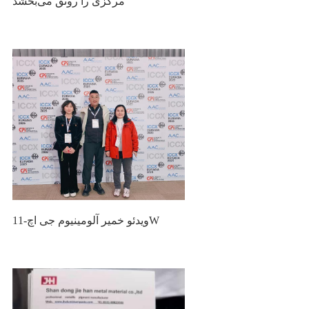
مرکزی را رونق می‌بخشد
ویدئو خمیر آلومینیوم جی اچ-11W