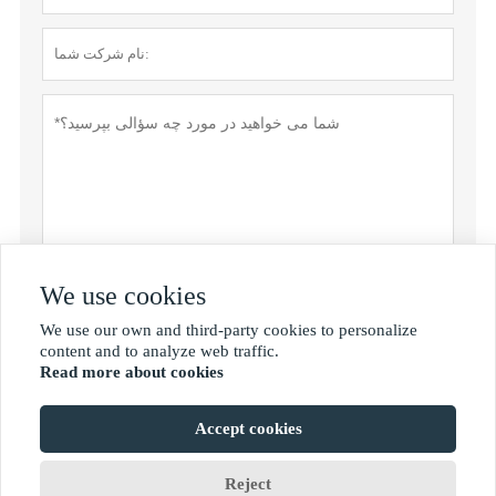
We use cookies
سیاست حفظ حریم خصوصی
ارسال
We use our own and third-party cookies to personalize

content and to analyze web traffic.
Read more about cookies
MORE SERVICES
Accept cookies
حق چاپ توسط © Shan Dong Jie Han Metal Material Co.,Ltd
Reject