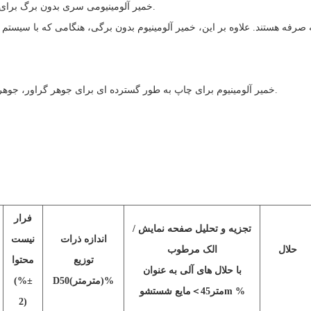
خمیر آلومینیومی سری بدون برگ برای چاپ برای کاربردهای جوهر چاپ بسیار پذیرفته شده است.
 صرفه هستند. علاوه بر این، خمیر آلومینیوم بدون برگی، هنگامی که با سیست
خمیر آلومینیوم برای چاپ به طور گسترده ای برای جوهر گراور، جوهر چاپ، جوهر صفحه نمایش، چاپ فلکسو استفاده می شود.
فرار
تجزیه و تحلیل صفحه نمایش /
اندازه ذرات
نیست
حلال
الک مرطوب
توزیع
محتوا
با حلال های آلی به عنوان
%
)
متر
متر
(
D50
±
(%
m %
متر
45
＜
مایع شستشو
2)