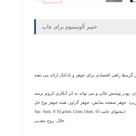
خمیر آلومینیوم برای چاپ
Spc: 6um, 8 ام,10um,12um,14um; محتوای جامد 65٪
حلال: روح معدنی