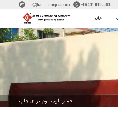


info@jhaluminiumpaste.com
+86-531-88823503
خانه
خمیر آلومینیوم برای چاپ