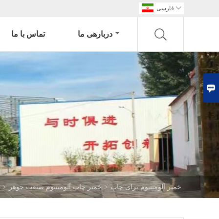

فارسی
دربارهی ما
تماس با ما

خمیر آلومینیوم برای چاپ
>
خمیر چاپ آلومینیوم صنعت جوهر
>