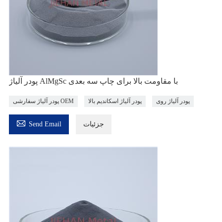
پودر آلیاژ AlMgSc با مقاومت بالا برای چاپ سه بعدی
پودر آلیاژ روی
پودر آلیاژ اسکاندیم بالا
پودر آلیاژ سفارشی OEM

جزئیات
Send Email