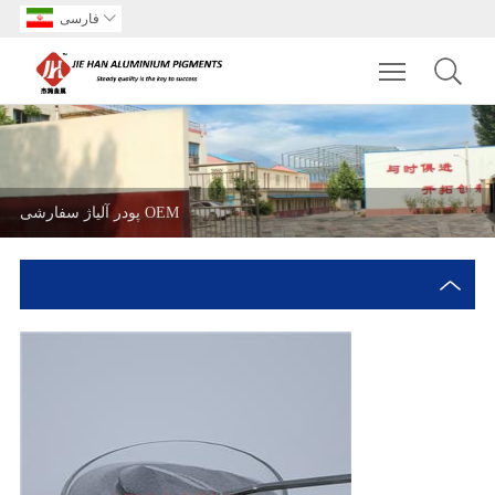

فارسی
Toggle main m
پودر آلیاژ سفارشی OEM